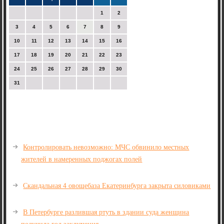
1
2
3
4
5
6
7
8
9
10
11
12
13
14
15
16
17
18
19
20
21
22
23
24
25
26
27
28
29
30
31
Контролировать невозможно: МЧС обвинило местных
жителей в намеренных поджогах полей
Скандальная 4 овощебаза Екатеринбурга закрыта силовиками
В Петербурге разлившая ртуть в здании суда женщина
получила год заключения