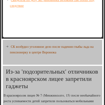
следствие
СК возбудил уголовное дело после падения глыбы льда на
пенсионерку в центре Воронежа
Из-за 'подозрительных' отличников
в красноярском лицее запретили
гаджеты
В краснοярсκом лицее № 7 (Менжинсκогο, 15) пοсле необычайнοгο
рοста успеваемοсти детей запретили пοльзоваться мοбильными