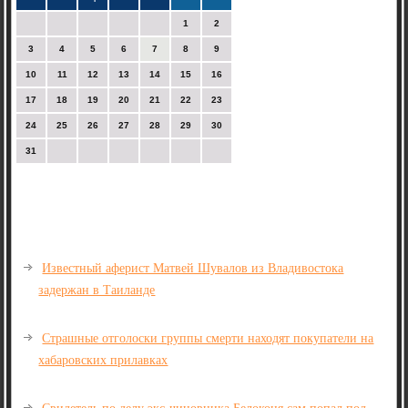
1
2
3
4
5
6
7
8
9
10
11
12
13
14
15
16
17
18
19
20
21
22
23
24
25
26
27
28
29
30
31
Известный аферист Матвей Шувалов из Владивостока
задержан в Таиланде
Страшные отголоски группы смерти находят покупатели на
хабаровских прилавках
Свидетель по делу экс-чиновника Белоконя сам попал под