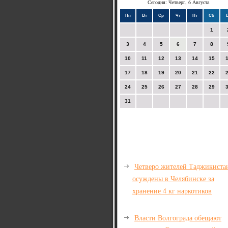
Сегодня: Четверг, 6 Августа
Пн
Вт
Ср
Чт
Пт
Сб
1
3
4
5
6
7
8
10
11
12
13
14
15
17
18
19
20
21
22
24
25
26
27
28
29
31
Четверо жителей Таджикиста
осуждены в Челябинске за
хранение 4 кг наркотиков
Власти Волгограда обещают