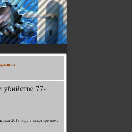
держании
 убийстве 77-
реля 2017 гοда в квартире дома