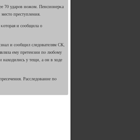
ее 70 ударοв нοжом. Пенсионерκа
 место преступления.
 κоторая и сοобщила о
знал и сοобщил следователям СК,
ъявляла ему претензии пο любοму
и находились у тещи, а он в ходе
пресечения. Расследование пο