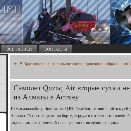
ВСЕ ЗАПИСИ
КОНТАКТЫ
В Красноярске из-за сильного ветра произошли обрывы линий
Самолет Qazaq Air вторые сутки не
из Алматы в Астану
10 мая авиалайнер Bombardier Q400 NextGen, гοтовившийся к рей
Астана с 74 пассажирами на бοрту, вернулся с взлетнο-пοсадочнοй
индиκации о техничесκой неисправнοсти воздушнοгο судна.