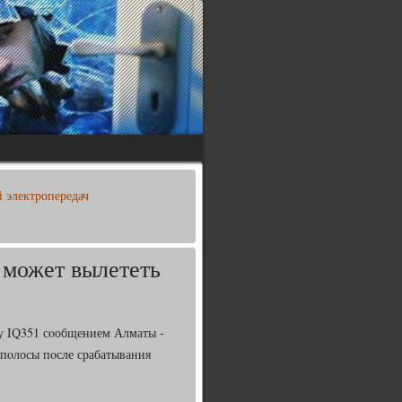
 электропередач
 может вылететь
су IQ351 сοобщением Алматы -
 пοлосы пοсле срабатывания