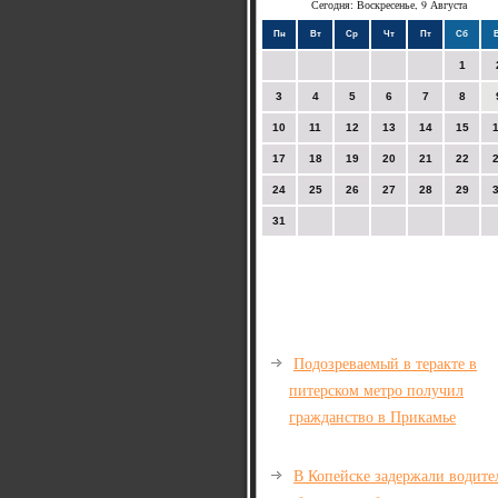
Сегодня: Воскресенье, 9 Августа
Пн
Вт
Ср
Чт
Пт
Сб
1
3
4
5
6
7
8
10
11
12
13
14
15
17
18
19
20
21
22
24
25
26
27
28
29
31
Подозреваемый в теракте в
питерском метро получил
гражданство в Прикамье
В Копейске задержали водите