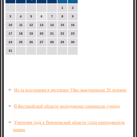
1
2
3
4
5
6
7
8
9
10
11
12
13
14
15
16
17
18
19
20
21
22
23
24
25
26
27
28
29
30
31
Из-за возгорания в ресторане Уфы эвакуировали 20 человек
В Костанайской области молодожены совершили суицид
Учителем года в Воронежской области стала преподаватель
химии