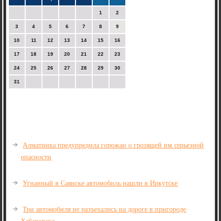
1
2
3
4
5
6
7
8
9
10
11
12
13
14
15
16
17
18
19
20
21
22
23
24
25
26
27
28
29
30
31
Алматинка предупредила горожан о грозящей им серьезной
опасности
Угнанный в Саянске автомобиль нашли в Иркутске
Три автомобиля не разъехались на дороге в пригороде
Хабаровска