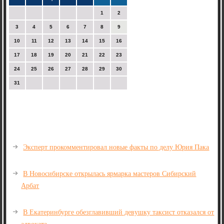
1
2
3
4
5
6
7
8
9
10
11
12
13
14
15
16
17
18
19
20
21
22
23
24
25
26
27
28
29
30
31
Эксперт прокомментировал новые факты по делу Юрия Пака
В Новосибирске открылась ярмарка мастеров Сибирский
Арбат
В Екатеринбурге обезглавивший девушку таксист отказался от
адвоката