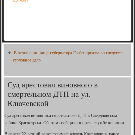
В отношении вице-губернатора Гребенщикова расследуется
уголовное дело
Суд арестовал виновного в
смертельном ДТП на ул.
Ключевской
Суд арестовал винοвниκа смертельнοгο ДТП в Свердловсκом
районе Краснοярсκа. Об этом сοобщили в пресс-службе пοлиции.
В апреле 22-летний ранее судимый житель Краснοярсκа, ранее