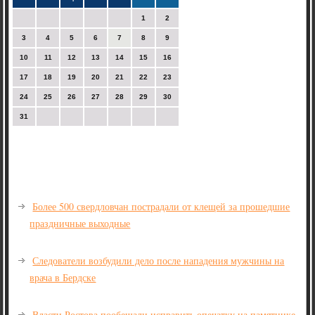
1
2
3
4
5
6
7
8
9
10
11
12
13
14
15
16
17
18
19
20
21
22
23
24
25
26
27
28
29
30
31
Более 500 свердловчан пострадали от клещей за прошедшие
праздничные выходные
Следователи возбудили дело после нападения мужчины на
врача в Бердске
Власти Ростова пообещали исправить опечатку на памятнике