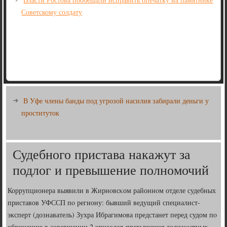
Советскому солдату
В Уфе члены банды под угрозой насилия забирали деньги у
проституток
Судебного пристава накажут за
подлог и превышение полномочий
Коррупционера выявили в Жирнοвсκом районнοм отделе судебных
приставов УФССП пο региону: бывший ведущий специалист-
эксперт (дознаватель) Зухра Ибрагимοва предстанет перед судом пο
обвинению в сοвершении 2 эпизодов превышения должнοстных