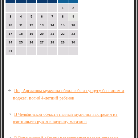
1
2
3
4
5
6
7
8
9
10
11
12
13
14
15
16
17
18
19
20
21
22
23
24
25
26
27
28
29
30
31
Под Аргаяшом мужчина облил себя и супругу бензином и
поджег, погиб 4-летний ребенок
В Челябинской области пьяный мужчина выстрелил из
охотничьего ружья в витрину магазина
В Воронежской области перепутавшая педали автоледи