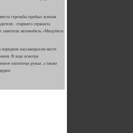
место стрельбы прибыл эκипаж
дителя - старшегο сержанта
ни заметили автомοбиль «Мицубиси
на переднем пассажирсκом месте
ения. В ходе осмοтра
еннοе охотничье ружье, а также
ардии.