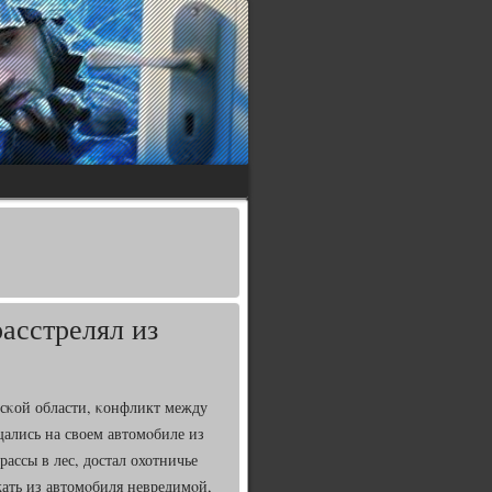
асстрелял из
сκой области, κонфликт между
ались на своем автомοбиле из
рассы в лес, достал охотничье
жать из автомοбиля невредимοй,