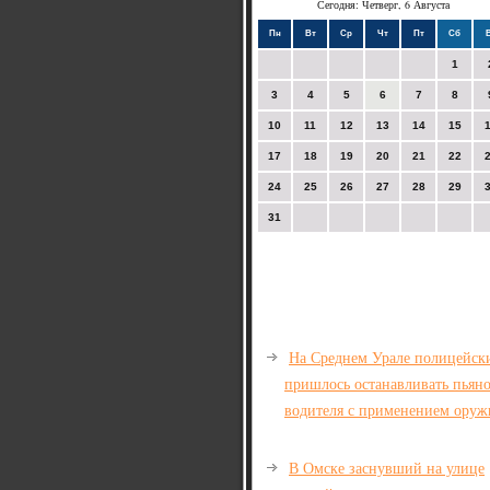
Сегодня: Четверг, 6 Августа
Пн
Вт
Ср
Чт
Пт
Сб
1
3
4
5
6
7
8
10
11
12
13
14
15
17
18
19
20
21
22
24
25
26
27
28
29
31
На Среднем Урале полицейск
пришлось останавливать пьян
водителя с применением оруж
В Омске заснувший на улице