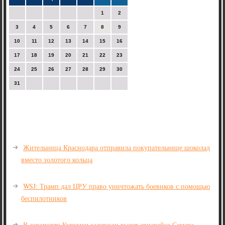
1
2
3
4
5
6
7
8
9
10
11
12
13
14
15
16
17
18
19
20
21
22
23
24
25
26
27
28
29
30
31
Жительница Краснодара отправила покупательнице шоколад
вместо золотого кольца
WSJ: Трамп дал ЦРУ право уничтожать боевиков с помощью
беспилотников
В аэропорту Курумоч задержан вылет авиарейса Самара -