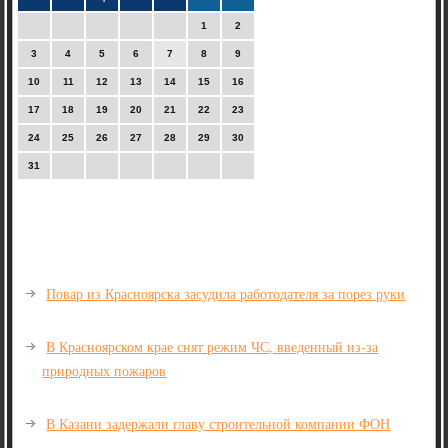
1
2
3
4
5
6
7
8
9
10
11
12
13
14
15
16
17
18
19
20
21
22
23
24
25
26
27
28
29
30
31
Повар из Красноярска засудила работодателя за порез руки
В Красноярском крае снят режим ЧС, введенный из-за
природных пожаров
В Казани задержали главу строительной компании ФОН