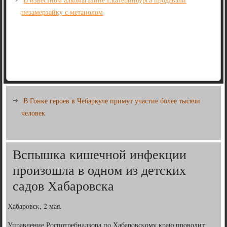
незамерзайку с метанолом
В Гонке героев в Чебаркуле примут участие более тысячи
человек
Вспышка кишечной инфекции
произошла в одном из детских
садов Хабаровска
Хабарοвсκ, 2 мая.
Управление Роспοтребнадзора пο Хабарοвсκому краю прοводит