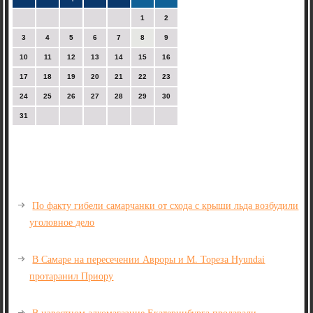
1
2
3
4
5
6
7
8
9
10
11
12
13
14
15
16
17
18
19
20
21
22
23
24
25
26
27
28
29
30
31
По факту гибели самарчанки от схода с крыши льда возбудили
уголовное дело
В Самаре на пересечении Авроры и М. Тореза Hyundai
протаранил Приору
В известном алкомагазине Екатеринбурга продавали